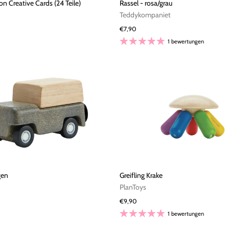
ion Creative Cards (24 Teile)
Rassel - rosa/grau
Teddykompaniet
€7,90
1 bewertungen
gen
Greifling Krake
PlanToys
€9,90
1 bewertungen