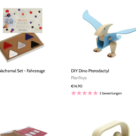
achsmal Set - Fahrzeuge
DIY Dino Pterodactyl
PlanToys
€14,90
2 bewertungen