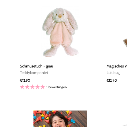
Schmusetuch - grau
Magisches W
Teddykompaniet
Lulubug
€12,90
€12,90
1 bewertungen