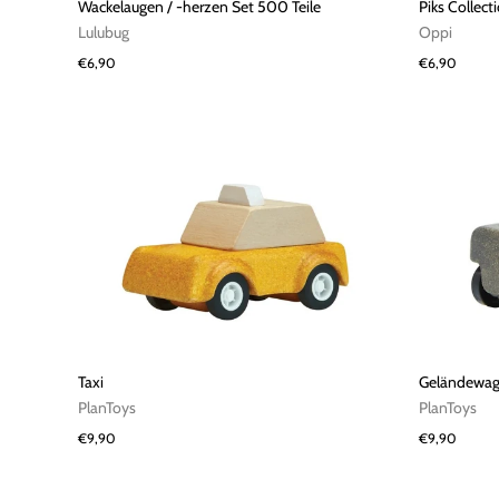
Wackelaugen / -herzen Set 500 Teile
Piks Collect
Lulubug
Oppi
€6,90
€6,90
Taxi
Geländewa
PlanToys
PlanToys
€9,90
€9,90