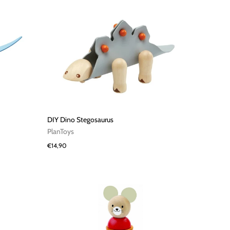
DIY Dino Stegosaurus
PlanToys
€14,90